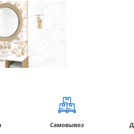
а
Самовывоз
Д