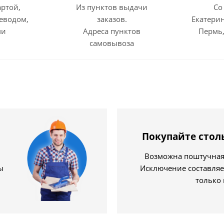
артой,
Из пунктов выдачи
Со
еводом,
заказов.
Екатерин
ми
Адреса пунктов
Пермь,
самовывоза
Покупайте стол
Возможна поштучная 
ы
Исключение составляе
только