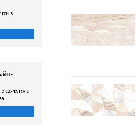
итки в
айн-
о свяжутся с
за