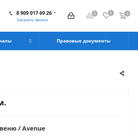
8 909 017 69 26
0
0
0
Заказать звонок
налы
Правовые документы
м.
веню / Avenue