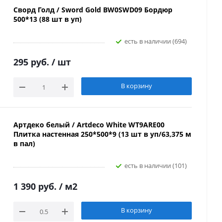
Сворд Голд / Sword Gold BW0SWD09 Бордюр
500*13 (88 шт в уп)
Есть в наличии (694)
295 руб.
/ шт
В корзину
Артдеко белый / Artdeco White WT9ARE00
Плитка настенная 250*500*9 (13 шт в уп/63,375 м
в пал)
Есть в наличии (101)
1 390 руб.
/ м2
В корзину