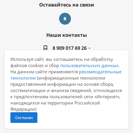
Оставайтесь на связи
Наши контакты
8 909 017 69 26
Используя сайт, вы соглашаетесь на обработку
manager@casa-ceramica.ru
файлов cookies и сбор
пользовательских данных
.
На данном сайте применяются
рекомендательные
Екатеринбург, ул. Новинская 2, склад "С15"
технологии
(информационные технологии
предоставления информации на основе сбора,
систематизации и анализа сведений, относящихся
к предпочтениям пользователей сети «Интернет»,
находящихся на территории Российской
2026 © АО "Уралкерамика"
Федерации)
Согласен