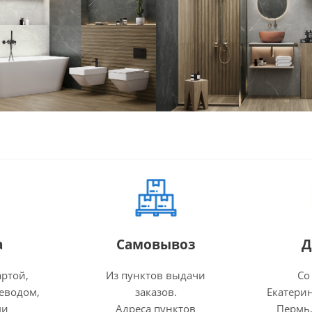
а
Самовывоз
Д
артой,
Из пунктов выдачи
Со
еводом,
заказов.
Екатерин
ми
Адреса пунктов
Пермь,