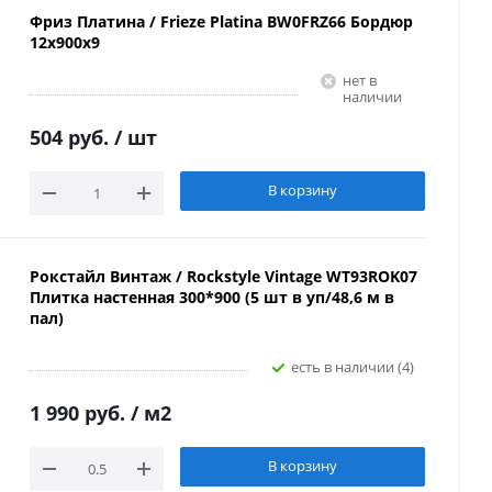
Фриз Платина / Frieze Platina BW0FRZ66 Бордюр
12х900х9
Нет в
наличии
504 руб.
/ шт
В корзину
Рокстайл Винтаж / Rockstyle Vintage WT93ROK07
Плитка настенная 300*900 (5 шт в уп/48,6 м в
пал)
Есть в наличии (4)
1 990 руб.
/ м2
В корзину