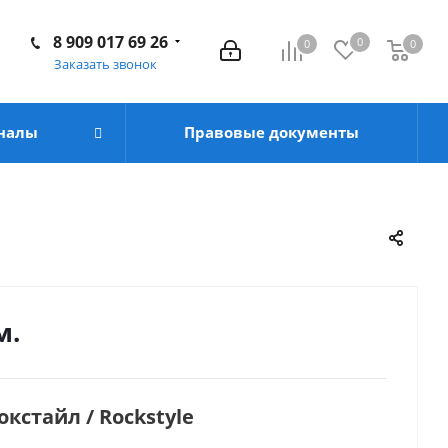
8 909 017 69 26
0
0
0
Заказать звонок
налы
Правовые документы
м.
кстайл / Rockstyle