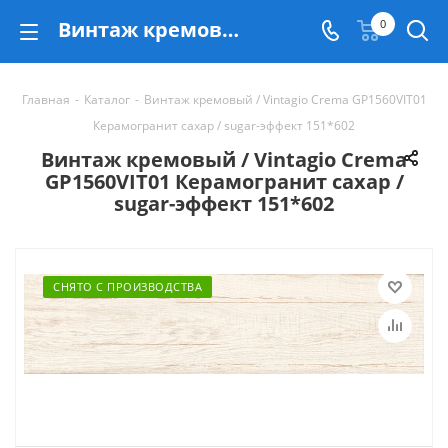
Винтаж кремовый / Vintagio Crema GP1560VIT01 Керамогранит сахар / sugar-эффект 151*602 - купить в Екатеринбурге
0
Главная
-
Каталог
-
Винтаж кремовый / Vintagio Crema GP1560VIT01
Керамогранит сахар / sugar-эффект 151*602
Винтаж кремовый / Vintagio Crema
GP1560VIT01 Керамогранит сахар /
sugar-эффект 151*602
СНЯТО С ПРОИЗВОДСТВА