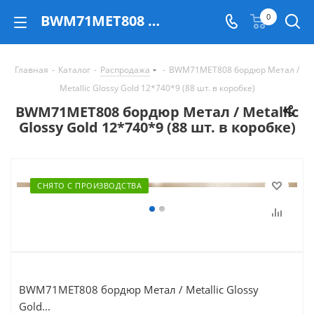
BWM71MET808 бордюр Метал / Metallic Glossy Gold 12*740*9 (88 шт. в коробке) - купить в Екатеринбурге
0
Главная
-
Каталог
-
Распродажа
-
BWM71MET808 бордюр Метал /
Metallic Glossy Gold 12*740*9 (88 шт. в коробке)
BWM71MET808 бордюр Метал / Metallic
Glossy Gold 12*740*9 (88 шт. в коробке)
СНЯТО С ПРОИЗВОДСТВА
BWM71MET808 бордюр Метал / Metallic Glossy
Gold...