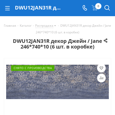
DWU12JAN31R декор Джейн / Jane 246*740*10 (6 шт. в коробке) - купить в Екатеринбурге
0
Главная
-
Каталог
-
Распродажа
-
DWU12JAN31R декор Джейн / Jane
246*740*10 (6 шт. в коробке)
DWU12JAN31R декор Джейн / Jane
246*740*10 (6 шт. в коробке)
СНЯТО С ПРОИЗВОДСТВА