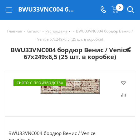
BWU33VNC004 бордюр Венис / Venice 67x249x6,5 (25 шт. в коробке) - купить в Екатеринбурге
0
Главная
-
Каталог
-
Распродажа
-
BWU33VNC004 бордюр Венис /
Venice 67x249x6,5 (25 шт. в коробке)
BWU33VNC004 бордюр Венис / Venice
67x249x6,5 (25 шт. в коробке)
СНЯТО С ПРОИЗВОДСТВА
BWU33VNC004 бордюр Венис / Venice