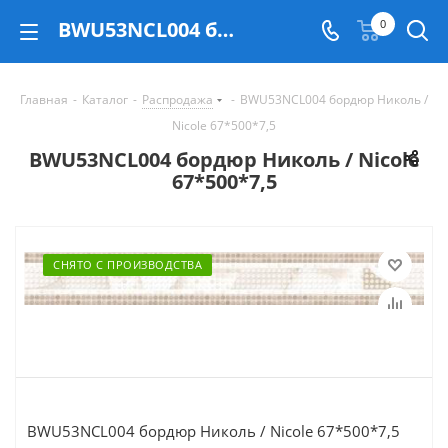
BWU53NCL004 бордюр Николь / Nicole 67*500*7,5 - купить в Екатеринбурге
0
Главная
-
Каталог
-
Распродажа
-
BWU53NCL004 бордюр Николь /
Nicole 67*500*7,5
BWU53NCL004 бордюр Николь / Nicole
67*500*7,5
СНЯТО С ПРОИЗВОДСТВА
BWU53NCL004 бордюр Николь / Nicole 67*500*7,5