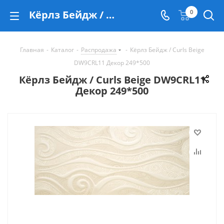
Кёрлз Бейдж / Curls Beige DW9CRL11 Декор 249*500 - купить в Екатеринбурге
0
Главная
-
Каталог
-
Распродажа
-
Кёрлз Бейдж / Curls Beige
DW9CRL11 Декор 249*500
Кёрлз Бейдж / Curls Beige DW9CRL11
Декор 249*500