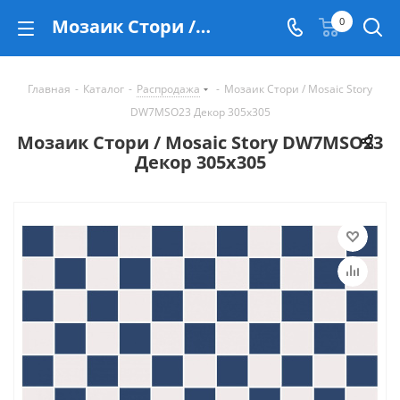
Мозаик Стори / Mosaic Story DW7MSO23 Декор 305х305 - купить в Екатеринбурге
0
Главная
-
Каталог
-
Распродажа
-
Мозаик Стори / Mosaic Story
DW7MSO23 Декор 305х305
Мозаик Стори / Mosaic Story DW7MSO23
Декор 305х305