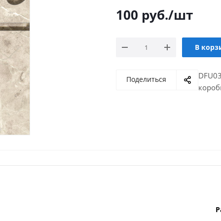
100
руб.
/шт
В корз
DFU03
Поделиться
короб
Р