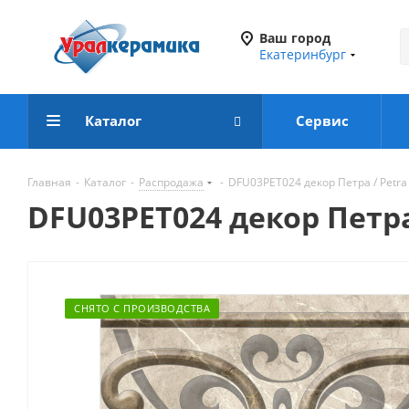
Ваш город
Екатеринбург
Каталог
Сервис
Главная
-
Каталог
-
Распродажа
-
DFU03PET024 декор Петра / Petra 
DFU03PET024 декор Петра 
СНЯТО С ПРОИЗВОДСТВА