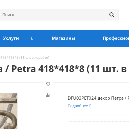
Услуги
Магазины
Профессио
418*418*8 (11 шт. в коробке)
/ Petra 418*418*8 (11 шт. в
DFU03PET024 декор Петра / P
Подробнее