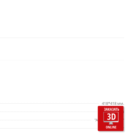
418*418 мм.
Коричневый
"ALMA ceramica"
Нет