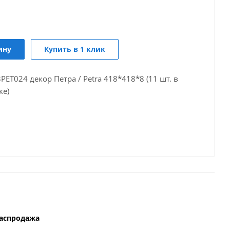
ину
Купить в 1 клик
PET024 декор Петра / Petra 418*418*8 (11 шт. в
ке)
аспродажа