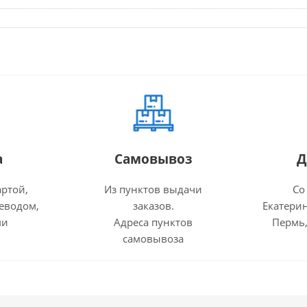
а
Самовывоз
Д
артой,
Из пунктов выдачи
Со
еводом,
заказов.
Екатерин
ми
Адреса пунктов
Пермь,
самовывоза