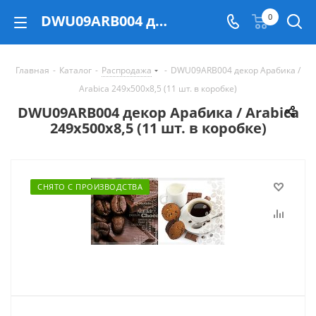
DWU09ARB004 декор Арабика / Arabica 249х500х8,5 (11 шт. в коробке) - купить в Екатеринбурге
0
Главная
-
Каталог
-
Распродажа
-
DWU09ARB004 декор Арабика /
Arabica 249х500х8,5 (11 шт. в коробке)
DWU09ARB004 декор Арабика / Arabica
249х500х8,5 (11 шт. в коробке)
СНЯТО С ПРОИЗВОДСТВА