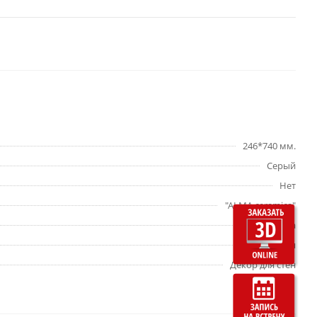
246*740 мм.
Серый
Нет
"ALMA ceramica"
Да
глянцевая
Декор для стен