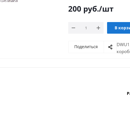
200
руб.
/шт
В корз
DWU12
Поделиться
короб
Р