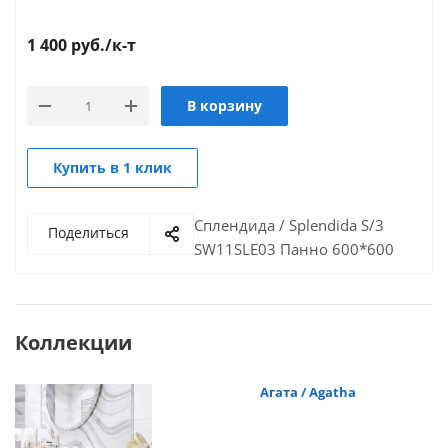
1 400
руб.
/к-т
В корзину
Купить в 1 клик
Сплендида / Splendida S/3
Поделиться
SW11SLE03 Панно 600*600
Коллекции
Агата / Agatha