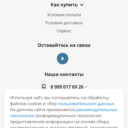
Как купить
Условия оплаты
Условия доставки
Сервис
Оставайтесь на связи
Наши контакты
8 909 017 69 26
Используя сайт, вы соглашаетесь на обработку
manager@casa-ceramica.ru
файлов cookies и сбор
пользовательских данных
.
На данном сайте применяются
рекомендательные
Екатеринбург, ул. Новинская 2, склад "С15"
технологии
(информационные технологии
предоставления информации на основе сбора,
систематизации и анализа сведений, относящихся