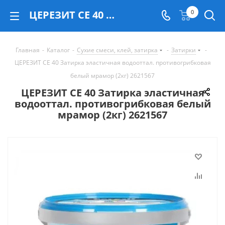
ЦЕРЕЗИТ CE 40 Затирка эластичная водооттал. противогрибковая белый мрамор (2кг) 2621567 - купить в Екатеринбурге
0
Главная
-
Каталог
-
Сухие смеси, клей, затирка
-
Затирки
-
ЦЕРЕЗИТ CE 40 Затирка эластичная водооттал. противогрибковая
белый мрамор (2кг) 2621567
ЦЕРЕЗИТ CE 40 Затирка эластичная
водооттал. противогрибковая белый
мрамор (2кг) 2621567