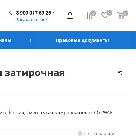
8 909 017 69 26
0
0
0
Заказать звонок
налы
Правовые документы
ая затирочная
кг, Россия, Смесь сухая затирочная класс CG2WAF
Нет в наличии