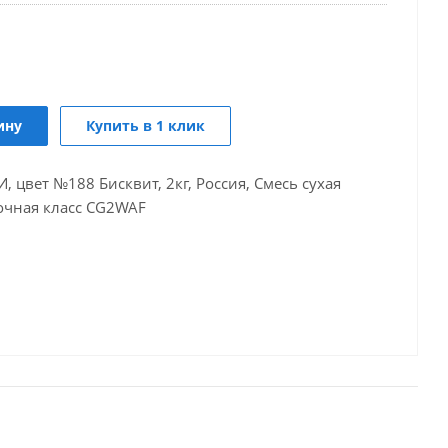
ину
Купить в 1 клик
, цвет №188 Бисквит, 2кг, Россия, Смесь сухая
очная класс CG2WAF