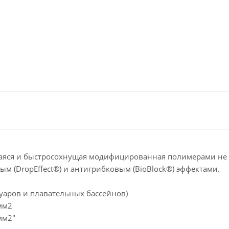
ающаяся и быстросохнущая модифицированная полимерами н
ым (DropEffect®) и антигрибковым (BioBlock®) эффектами.
рвуаров и плавательных бассейнов)
/мм2
мм2"