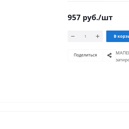
957
руб.
/шт
В корз
МАПЕИ
Поделиться
затир