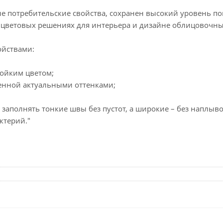
ые потребительские свойства, сохранен высокий уровень п
в цветовых решениях для интерьера и дизайне облицовочны
ойствами:
тойким цветом;
енной актуальными оттенками;
аполнять тонкие швы без пустот, а широкие – без наплыво
ктерий."