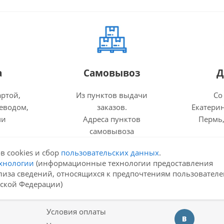
а
Самовывоз
Д
артой,
Из пунктов выдачи
Со
еводом,
заказов.
Екатерин
ми
Адреса пунктов
Пермь,
самовывоза
в cookies и сбор
пользовательских данных
.
хнологии
(информационные технологии предоставления
лиза сведений, относящихся к предпочтениям пользователе
йской Федерации)
Как купить
Оставайтес
Условия оплаты