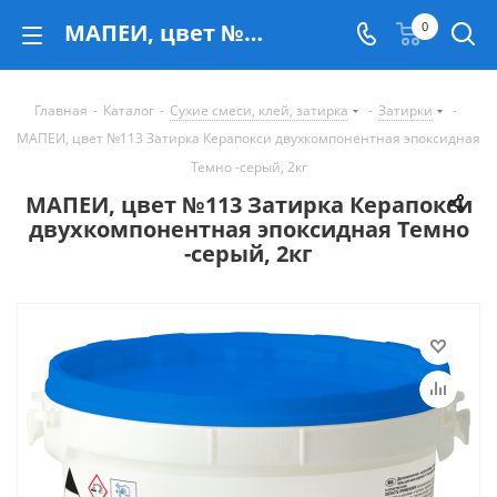
МАПЕИ, цвет №113 Затирка Керапокси двухкомпонентная эпоксидная Темно -серый, 2кг - купить в Екатеринбурге
0
Главная
-
Каталог
-
Сухие смеси, клей, затирка
-
Затирки
-
МАПЕИ, цвет №113 Затирка Керапокси двухкомпонентная эпоксидная
Темно -серый, 2кг
МАПЕИ, цвет №113 Затирка Керапокси
двухкомпонентная эпоксидная Темно
-серый, 2кг