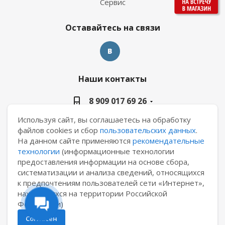
Сервис
Оставайтесь на связи
Наши контакты
8 909 017 69 26
Используя сайт, вы соглашаетесь на обработку
manager@casa-ceramica.ru
файлов cookies и сбор
пользовательских данных
.
На данном сайте применяются
рекомендательные
Екатеринбург, ул. Новинская 2, склад "С15"
технологии
(информационные технологии
предоставления информации на основе сбора,
систематизации и анализа сведений, относящихся
к предпочтениям пользователей сети «Интернет»,
находящихся на территории Российской
2026 © АО "Уралкерамика"
Федерации)
Согласен