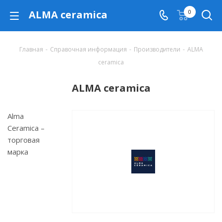
ALMA ceramica
0
Главная
-
Справочная информация
-
Производители
-
ALMA
ceramica
ALMA ceramica
Alma
Ceramica –
торговая
марка